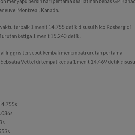
on menyapu bersih hari pertama sesi latihan bebas GP Kana
lleneuve, Montreal, Kanada.
waktu terbaik 1 menit 14.755 detik disusul Nico Rosberg di
i urutan ketiga 1 menit 15.243 detik.
 asal Inggris tersebut kembali menempati urutan pertama
 Sebsatia Vettel di tempat kedua 1 menit 14.469 detik disusu
14.755s
.086s
3s
553s