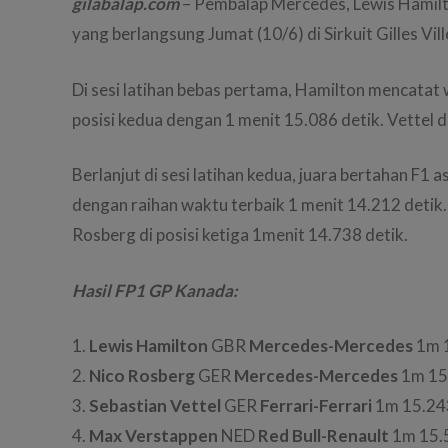
gilabalap.com
– Pembalap Mercedes, Lewis Hamilt
yang berlangsung Jumat (10/6) di Sirkuit Gilles Vi
Di sesi latihan bebas pertama, Hamilton mencatat 
posisi kedua dengan 1 menit 15.086 detik. Vettel d
Berlanjut di sesi latihan kedua, juara bertahan F1
dengan raihan waktu terbaik 1 menit 14.212 detik.
Rosberg di posisi ketiga 1menit 14.738 detik.
Hasil FP1 GP Kanada:
1.
Lewis Hamilton
GBR
Mercedes-Mercedes
1m 
2.
Nico Rosberg
GER
Mercedes-Mercedes
1m 15
3.
Sebastian Vettel
GER
Ferrari-Ferrari
1m 15.24
4.
Max Verstappen
NED
Red Bull-Renault
1m 15.