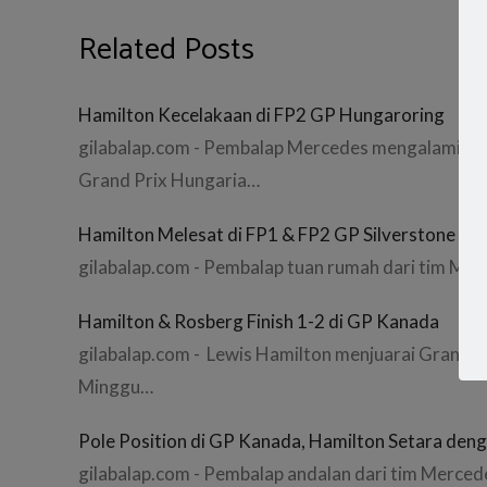
Related Posts
Hamilton Kecelakaan di FP2 GP Hungaroring
gilabalap.com - Pembalap Mercedes mengalami kece
Grand Prix Hungaria…
Hamilton Melesat di FP1 & FP2 GP Silverstone
gilabalap.com - Pembalap tuan rumah dari tim Merc
Hamilton & Rosberg Finish 1-2 di GP Kanada
gilabalap.com - Lewis Hamilton menjuarai Grand Ka
Minggu…
Pole Position di GP Kanada, Hamilton Setara den
gilabalap.com - Pembalap andalan dari tim Merced