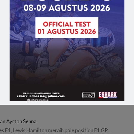
lakaan dan gagal melanjutkan sesi latihan bebas kedua
edes, Lewis Hamilton tampil perkasa di sesi latihan bebas…
nada yang berlangsung di Sirkuit Gilles Villeneuve, Montrea
gan Ayrton Senna
es F1, Lewis Hamilton meraih pole position F1 GP…