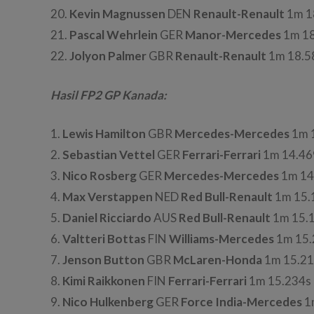
20.
Kevin Magnussen
DEN
Renault-Renault
1m 1
21.
Pascal Wehrlein
GER
Manor-Mercedes
1m 18
22.
Jolyon Palmer
GBR
Renault-Renault
1m 18.5
Hasil FP2 GP Kanada:
1.
Lewis Hamilton
GBR
Mercedes-Mercedes
1m 
2.
Sebastian Vettel
GER
Ferrari-Ferrari
1m 14.46
3.
Nico Rosberg
GER
Mercedes-Mercedes
1m 14
4.
Max Verstappen
NED
Red Bull-Renault
1m 15.
5.
Daniel Ricciardo
AUS
Red Bull-Renault
1m 15.
6.
Valtteri Bottas
FIN
Williams-Mercedes
1m 15.
7.
Jenson Button
GBR
McLaren-Honda
1m 15.21
8.
Kimi Raikkonen
FIN
Ferrari-Ferrari
1m 15.234s
9.
Nico Hulkenberg
GER
Force India-Mercedes
1