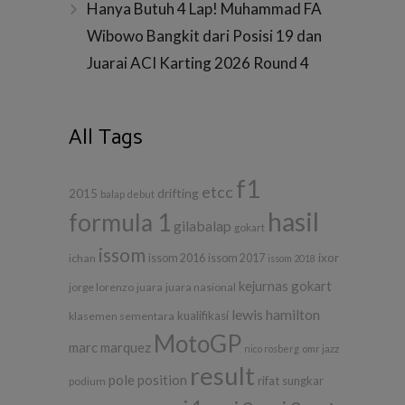
Hanya Butuh 4 Lap! Muhammad FA
Wibowo Bangkit dari Posisi 19 dan
Juarai ACI Karting 2026 Round 4
All Tags
f1
etcc
drifting
2015
balap
debut
hasil
formula 1
gilabalap
gokart
issom
ixor
ichan
issom 2016
issom 2017
issom 2018
kejurnas gokart
jorge lorenzo
juara
juara nasional
lewis hamilton
kualifikasi
klasemen sementara
MotoGP
marc marquez
nico rosberg
omr jazz
result
pole position
rifat sungkar
podium