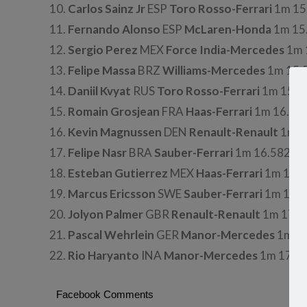
10.
Carlos Sainz Jr
ESP
Toro Rosso-Ferrari
1m 15
11.
Fernando Alonso
ESP
McLaren-Honda
1m 15
12.
Sergio Perez
MEX
Force India-Mercedes
1m 
13.
Felipe Massa
BRZ
Williams-Mercedes
1m 15.
14.
Daniil Kvyat
RUS
Toro Rosso-Ferrari
1m 15.5
15.
Romain Grosjean
FRA
Haas-Ferrari
1m 16.09
16.
Kevin Magnussen
DEN
Renault-Renault
1m 1
17.
Felipe Nasr
BRA
Sauber-Ferrari
1m 16.582s
18.
Esteban Gutierrez
MEX
Haas-Ferrari
1m 16.5
19.
Marcus Ericsson
SWE
Sauber-Ferrari
1m 16.9
20.
Jolyon Palmer
GBR
Renault-Renault
1m 17.0
21.
Pascal Wehrlein
GER
Manor-Mercedes
1m 17
22.
Rio Haryanto
INA
Manor-Mercedes
1m 17.4
Facebook Comments