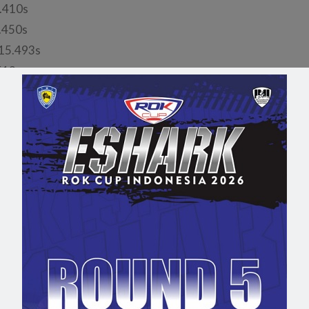
.410s
.450s
15.493s
513s
59s
3s
6.255s
91s
02s
01s
.023s
23s