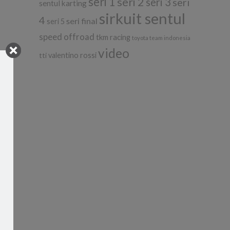
seri 1
seri 2
seri 3
seri
sentul karting
sirkuit sentul
4
seri final
seri 5
speed offroad
tkm racing
toyota team indonesia
video
tti
valentino rossi