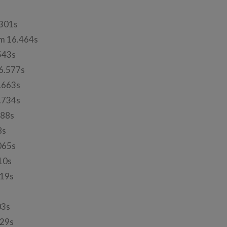
301s
m 16.464s
543s
6.577s
.663s
.734s
788s
8s
065s
10s
19s
03s
29s