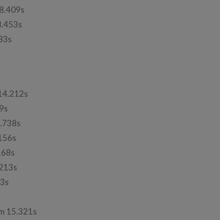
8.409s
.453s
83s
14.212s
9s
.738s
156s
168s
213s
3s
m 15.321s