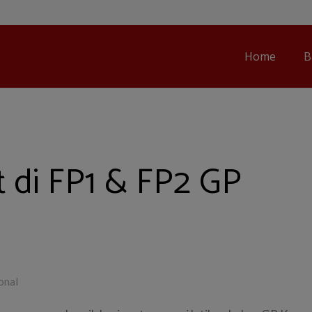
Home
B
 di FP1 & FP2 GP
onal