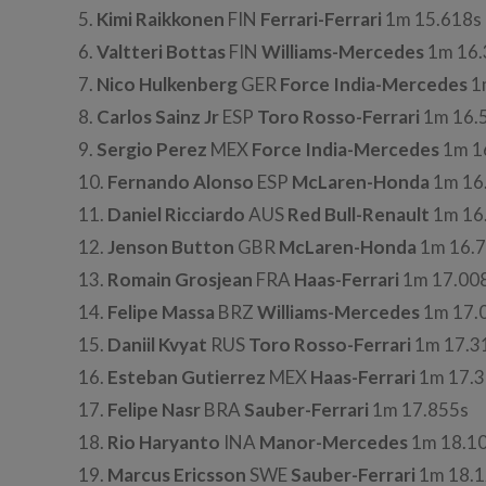
5.
Kimi Raikkonen
FIN
Ferrari-Ferrari
1m 15.618s
6.
Valtteri Bottas
FIN
Williams-Mercedes
1m 16.
7.
Nico Hulkenberg
GER
Force India-Mercedes
1
8.
Carlos Sainz Jr
ESP
Toro Rosso-Ferrari
1m 16.
9.
Sergio Perez
MEX
Force India-Mercedes
1m 1
10.
Fernando Alonso
ESP
McLaren-Honda
1m 16
11.
Daniel Ricciardo
AUS
Red Bull-Renault
1m 16
12.
Jenson Button
GBR
McLaren-Honda
1m 16.
13.
Romain Grosjean
FRA
Haas-Ferrari
1m 17.00
14.
Felipe Massa
BRZ
Williams-Mercedes
1m 17.
15.
Daniil Kvyat
RUS
Toro Rosso-Ferrari
1m 17.3
16.
Esteban Gutierrez
MEX
Haas-Ferrari
1m 17.3
17.
Felipe Nasr
BRA
Sauber-Ferrari
1m 17.855s
18.
Rio Haryanto
INA
Manor-Mercedes
1m 18.1
19.
Marcus Ericsson
SWE
Sauber-Ferrari
1m 18.1