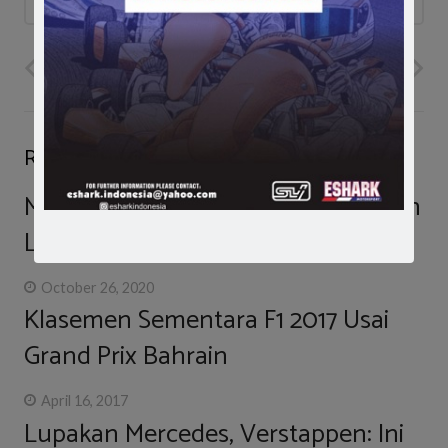
PREVIOUS POST
NEXT POST
Related Posts
Menangi F1 Portugal, Lewis Hamilton
Lewati Rekor Schumacher
October 26, 2020
Klasemen Sementara F1 2017 Usai
Grand Prix Bahrain
April 16, 2017
Lupakan Mercedes, Verstappen: Ini