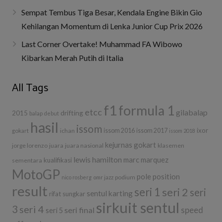
Sempat Tembus Tiga Besar, Kendala Engine Bikin Gio
Kehilangan Momentum di Lenka Junior Cup Prix 2026
Last Corner Overtake! Muhammad FA Wibowo
Kibarkan Merah Putih di Italia
All Tags
f1
formula 1
etcc
gilabalap
drifting
2015
balap
debut
hasil
issom
ixor
ichan
issom 2016
issom 2017
gokart
issom 2018
kejurnas gokart
jorge lorenzo
juara
juara nasional
klasemen
lewis hamilton
marc marquez
kualifikasi
sementara
MotoGP
pole position
podium
nico rosberg
omr jazz
result
seri 1
seri 2
seri
sentul karting
rifat sungkar
sirkuit sentul
3
seri 4
seri final
speed
seri 5