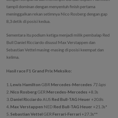
tampil dominan dengan menyentuh finish pertama
meninggalkan rekan setimnya Nico Rosberg dengan gap
8,3 detik di posisi kedua.
Sementara itu podium ketiga menjadi milik pembalap Red
Bull Daniel Ricciardo disusul Max Verstappen dan
Sebastian Vettel masing-masing di posisi keempat dan
kelima.
Hasil race F1 Grand Prix Meksiko:
1.
Lewis Hamilton
GBR
Mercedes-Mercedes
71 laps
2.
Nico Rosberg
GER
Mercedes-Mercedes
+8.3s
3.
Daniel Ricciardo
AUS
Red Bull-TAG Heuer
+20.8s
4.
Max Verstappen
NED
Red Bull-TAG Heuer
+21.3s*
5.
Sebastian Vettel
GER
Ferrari-Ferrari
+27.3s**