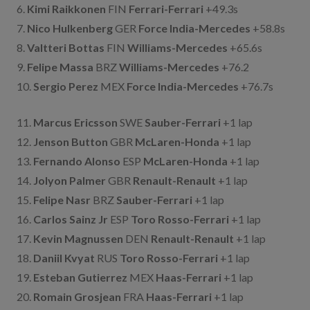
6.
Kimi Raikkonen
FIN
Ferrari-Ferrari
+49.3s
7.
Nico Hulkenberg
GER
Force India-Mercedes
+58.8s
8.
Valtteri Bottas
FIN
Williams-Mercedes
+65.6s
9.
Felipe Massa
BRZ
Williams-Mercedes
+76.2
10.
Sergio Perez
MEX
Force India-Mercedes
+76.7s
11.
Marcus Ericsson
SWE
Sauber-Ferrari
+1 lap
12.
Jenson Button
GBR
McLaren-Honda
+1 lap
13.
Fernando Alonso
ESP
McLaren-Honda
+1 lap
14.
Jolyon Palmer
GBR
Renault-Renault
+1 lap
15.
Felipe Nasr
BRZ
Sauber-Ferrari
+1 lap
16.
Carlos Sainz Jr
ESP
Toro Rosso-Ferrari
+1 lap
17.
Kevin Magnussen
DEN
Renault-Renault
+1 lap
18.
Daniil Kvyat
RUS
Toro Rosso-Ferrari
+1 lap
19.
Esteban Gutierrez
MEX
Haas-Ferrari
+1 lap
20.
Romain Grosjean
FRA
Haas-Ferrari
+1 lap