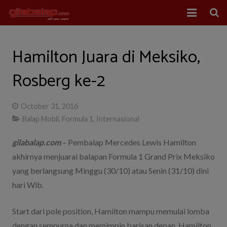
Home
Hamilton Juara di Meksiko,
Balap Mobil
Rosberg ke-2
Balap Motor
October 31, 2016
About Us
Balap Mobil
,
Formula 1
,
Internasional
gilabalap.com
– Pembalap Mercedes Lewis Hamilton
akhirnya menjuarai balapan Formula 1 Grand Prix Meksiko
yang berlangsung Minggu (30/10) atau Senin (31/10) dini
hari Wib.
Start dari pole position, Hamilton mampu memulai lomba
dengan sempurna dan memimpin barisan depan. Hamilton