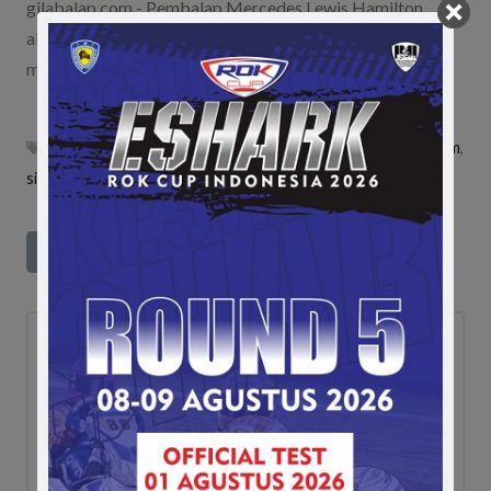
gilabalap.com - Pembalap Mercedes Lewis Hamilton
akhirnya meraih pole position di Grand Prix Meksiko usai
mencatat…
f1
,
formula 1
,
gp meksiko
,
lewis hamilton
,
mercedes f1 team
,
sirkuit hermanos rodriguez
ad