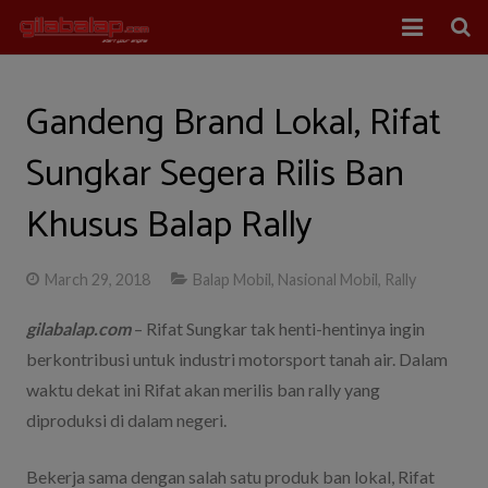
Home
Gandeng Brand Lokal, Rifat
Balap Mobil
Sungkar Segera Rilis Ban
Balap Motor
Khusus Balap Rally
About Us
March 29, 2018
Balap Mobil
,
Nasional Mobil
,
Rally
gilabalap.com
– Rifat Sungkar tak henti-hentinya ingin
berkontribusi untuk industri motorsport tanah air. Dalam
waktu dekat ini Rifat akan merilis ban rally yang
diproduksi di dalam negeri.
Bekerja sama dengan salah satu produk ban lokal, Rifat