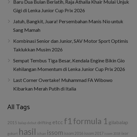
Baru Dua Bulan Berlatih, Raja Athalla Khair Mulai Unjuk
Gigi di Lenka Junior Cup Prix 2026
Jatuh, Bangkit, Juara! Persembahan Manis Nio untuk
Sang Mamah
Kombinasi Senior dan Junior, SAV Motor Sport Optimis
Taklukkan Musim 2026
Sempat Tembus Tiga Besar, Kendala Engine Bikin Gio
Kehilangan Momentum di Lenka Junior Cup Prix 2026
Last Corner Overtake! Muhammad FA Wibowo
Kibarkan Merah Putih di Italia
All Tags
f1
formula 1
etcc
gilabalap
drifting
2015
balap
debut
hasil
issom
ixor
ichan
issom 2016
issom 2017
gokart
issom 2018